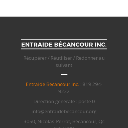
Récupérer / Réutiliser / Redonner au
suivant
Entraide Bécancour inc.
: 819 294-
9222
Direction générale : poste 0
info@entraidebecancour.org
3050, Nicolas-Perrot, Bécancour, Qc