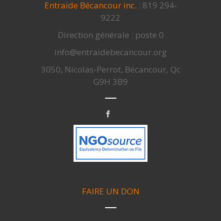
Entraide Bécancour inc.
: 819 294-
9222
Direction générale : poste 0
info@entraidebecancour.org
3050, Nicolas-Perrot, Bécancour, Qc
G9H 3B9
FAIRE UN DON