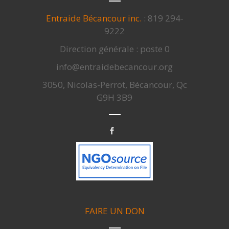
Entraide Bécancour inc.
: 819 294-
9222
Direction générale : poste 0
info@entraidebecancour.org
3050, Nicolas-Perrot, Bécancour, Qc
G9H 3B9
FAIRE UN DON