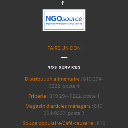
FAIRE UN DON
NOS SERVICES
Distribution alimentaire
: 819 294-
9222, poste 4
Friperie
: 819 294-9222, poste 1
Magasin d’articles ménagers
: 819
294-9222, poste 2
Soupe populaire/Café-causerie
: 819