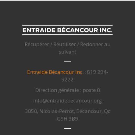
Récupérer / Réutiliser / Redonner au
suivant
Entraide Bécancour inc.
: 819 294-
9222
Direction générale : poste 0
info@entraidebecancour.org
3050, Nicolas-Perrot, Bécancour, Qc
G9H 3B9