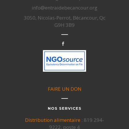
info@entraidebecancour.org
3050, Nicolas-Perrot, Bécancour, Qc
G9H 3B9
FAIRE UN DON
NOS SERVICES
Distribution alimentaire
: 819 294-
9222, poste 4