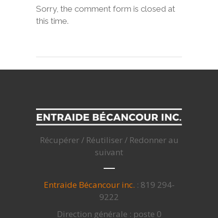
Sorry, the comment form is closed at
this time.
Récupérer / Réutiliser / Redonner au
suivant
Entraide Bécancour inc.
: 819 294-
9222
Direction générale : poste 0