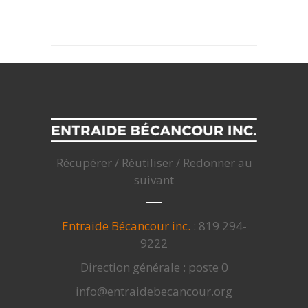
Récupérer / Réutiliser / Redonner au
suivant
Entraide Bécancour inc.
: 819 294-
9222
Direction générale : poste 0
info@entraidebecancour.org