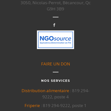
3050, Nicolas-Perrot, Bécancour, Qc
G9H 3B9
FAIRE UN DON
NOS SERVICES
Distribution alimentaire
: 819 294-
9222, poste 4
Friperie
: 819 294-9222, poste 1