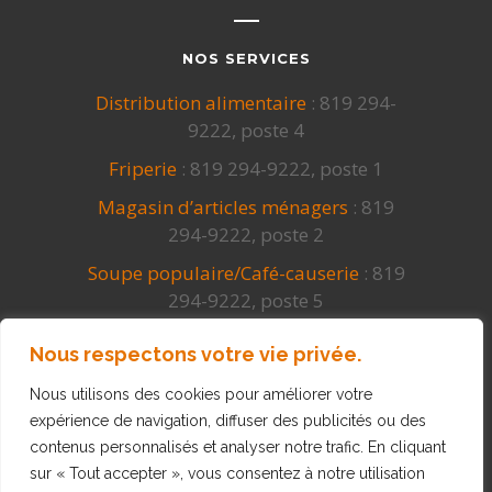
NOS SERVICES
Distribution alimentaire
: 819 294-
9222, poste 4
Friperie
: 819 294-9222, poste 1
Magasin d’articles ménagers
: 819
294-9222, poste 2
Soupe populaire/Café-causerie
: 819
294-9222, poste 5
Cuisines collectives
: 819 294-9222,
Nous respectons votre vie privée.
poste 4
Nous utilisons des cookies pour améliorer votre
expérience de navigation, diffuser des publicités ou des
© Entraide Bécancour Inc. 2026.
contenus personnalisés et analyser notre trafic. En cliquant
Conception graphique
MYMOZA
sur « Tout accepter », vous consentez à notre utilisation