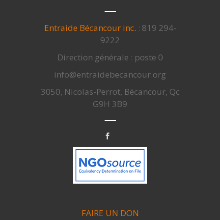
Entraide Bécancour inc.
: 819 294-
9222
Direction générale : poste 0
info@entraidebecancour.org
3050, Nicolas-Perrot, Bécancour, Qc
G9H 3B9
FAIRE UN DON